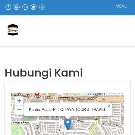
MENU
Hubungi Kami
+
×
−
Kantor Pusat PT. QIFAYA TOUR & TRAVEL