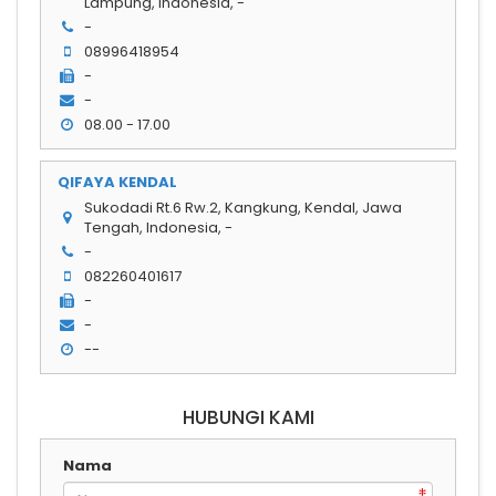
Lampung, Indonesia, -
-
08996418954
-
-
08.00 - 17.00
QIFAYA KENDAL
Sukodadi Rt.6 Rw.2, Kangkung, Kendal, Jawa
Tengah, Indonesia, -
-
082260401617
-
-
--
HUBUNGI KAMI
Nama