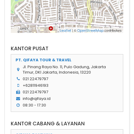
| ©
contributors
Leaflet
OpenStreetMap
KANTOR PUSAT
PT. QIFAYA TOUR & TRAVEL
Jl. Pinang Raya No. 11, Pulo Gadung, Jakarta
Timur, DKI Jakarta, Indonesia, 13220
021 22479797
+62811946193
021 22479797
info@qifaya.id
08:30 - 17:30
KANTOR CABANG & LAYANAN